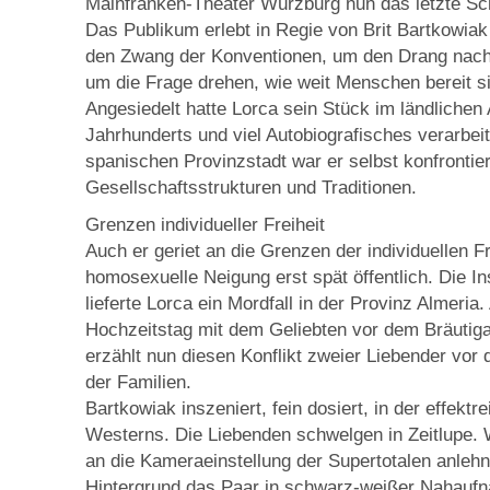
Mainfranken-Theater Würzburg nun das letzte Sch
Das Publikum erlebt in Regie von Brit Bartkowiak
den Zwang der Konventionen, um den Drang nach 
um die Frage drehen, wie weit Menschen bereit s
Angesiedelt hatte Lorca sein Stück im ländlichen
Jahrhunderts und viel Autobiografisches verarbei
spanischen Provinzstadt war er selbst konfrontie
Gesellschaftsstrukturen und Traditionen.
Grenzen individueller Freiheit
Auch er geriet an die Grenzen der individuellen F
homosexuelle Neigung erst spät öffentlich. Die In
lieferte Lorca ein Mordfall in der Provinz Almeria
Hochzeitstag mit dem Geliebten vor dem Bräutiga
erzählt nun diesen Konflikt zweier Liebender vor
der Familien.
Bartkowiak inszeniert, fein dosiert, in der effektre
Westerns. Die Liebenden schwelgen in Zeitlupe.
an die Kameraeinstellung der Supertotalen anlehn
Hintergrund das Paar in schwarz-weißer Nahaufna