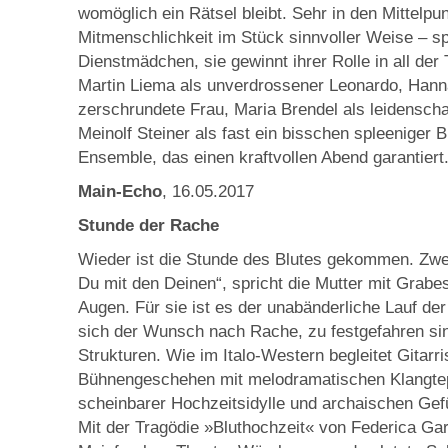
womöglich ein Rätsel bleibt. Sehr in den Mittelpun
Mitmenschlichkeit im Stück sinnvoller Weise – spi
Dienstmädchen, sie gewinnt ihrer Rolle in all der
Martin Liema als unverdrossener Leonardo, Hann
zerschrundete Frau, Maria Brendel als leidenscha
Meinolf Steiner als fast ein bisschen spleeniger B
Ensemble, das einen kraftvollen Abend garantiert
Main-Echo
, 16.05.2017
Stunde der Rache
Wieder ist die Stunde des Blutes gekommen. Zwei
Du mit den Deinen“, spricht die Mutter mit Grab
Au­gen. Für sie ist es der unabänderliche Lauf der
sich der Wunsch nach Rache, zu festgefahren sin
Strukturen. Wie im Italo-Western begleitet Gitarr
Bühnengeschehen mit melodramatischen Klangtep
scheinbarer Hochzeitsidylle und archaischen Ge
Mit der Tragödie »Bluthochzeit« von Federica Gar