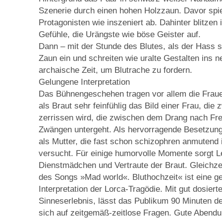
Szenerie durch einen hohen Holzzaun. Davor spie
Protagonisten wie inszeniert ab. Dahinter blitze
Gefühle, die Urängste wie böse Geister auf.
Dann – mit der Stunde des Blutes, als der Hass s
Zaun ein und schreiten wie uralte Gestalten ins 
archaische Zeit, um Blutrache zu fordern.
Gelungene Interpretation
Das Bühnengeschehen tragen vor allem die Fraue
als Braut sehr feinfühlig das Bild einer Frau, di
zerrissen wird, die zwischen dem Drang nach Frei
Zwängen untergeht. Als hervorragende Besetzung
als Mutter, die fast schon schizophren anmutend
versucht. Für einige humorvolle Momente sorgt Le
Dienstmädchen und Vertraute der Braut. Gleichzei
des Songs »Mad world«. Bluthochzeit« ist eine g
Interpretation der Lorca-Tragödie. Mit gut dosierte
Sinneserlebnis, lässt das Publikum 90 Minuten d
sich auf zeitgemäß-zeitlose Fragen. Gute Abendu