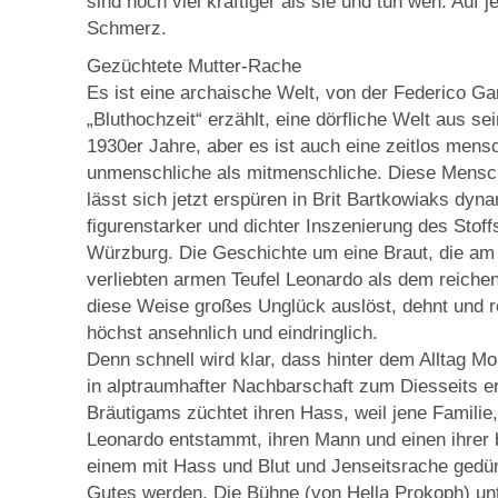
sind noch viel kräftiger als sie und tun weh. Auf 
Schmerz.
Gezüchtete Mutter-Rache
Es ist eine archaische Welt, von der Federico Ga
„Bluthochzeit“ erzählt, eine dörfliche Welt aus 
1930er Jahre, aber es ist auch eine zeitlos mens
unmenschliche als mitmenschliche. Diese Mensc
lässt sich jetzt erspüren in Brit Bartkowiaks dyna
figurenstarker und dichter Inszenierung des Stof
Würzburg. Die Geschichte um eine Braut, die am 
verliebten armen Teufel Leonardo als dem reichen
diese Weise großes Unglück auslöst, dehnt und r
höchst ansehnlich und eindringlich.
Denn schnell wird klar, dass hinter dem Alltag M
in alptraumhafter Nachbarschaft zum Diesseits er
Bräutigams züchtet ihren Hass, weil jene Familie
Leonardo entstammt, ihren Mann und einen ihrer 
einem mit Hass und Blut und Jenseitsrache gedü
Gutes werden. Die Bühne (von Hella Prokoph) unt